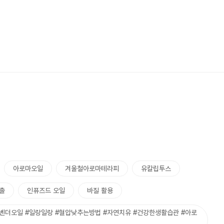
아로마오일
겨울철아로마테라피
유칼립투스
출
인퓨즈드 오일
바질 활용
라벤더오일 #일랑일랑 #혈압낮추는방법 #자연치유 #건강한생활습관 #아로