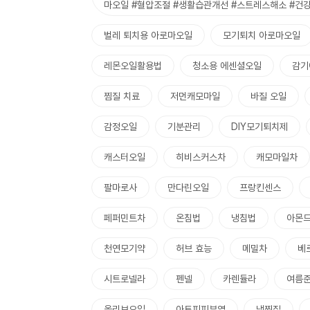
마오일 #혈압조절 #생활습관개선 #스트레스해소 #건
벌레 퇴치용 아로마오일
모기퇴치 아로마오일
레몬오일활용법
청소용 에센셜오일
감기
찜질 치료
저먼캐모마일
바질 오일
감정오일
기분관리
DIY모기퇴치제
캐스터오일
히비스커스차
캐모마일차
팔마로사
만다린오일
프랑킨센스
페퍼민트차
온침법
냉침법
아몬
천연모기약
허브 효능
메밀차
베
시트로넬라
펜넬
카렌듈라
여름
올리브오일
아토피피부염
냉찜질