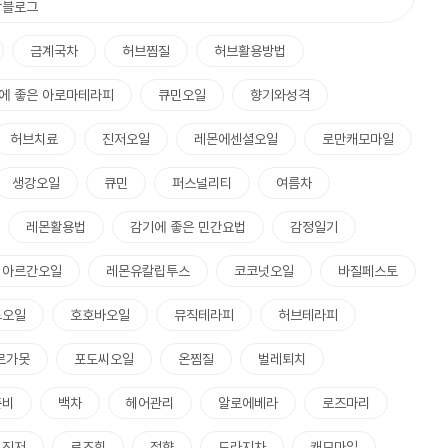
강블로그
금계국차
허브찜질
허브활용방법
에 좋은 아로마테라피
큐민오일
향기와성격
허브치료
진저오일
레몬에센셜오일
로만캐모마일
생강오일
큐민
퍼스널리티
여름차
레몬활용법
감기에 좋은 민간요법
감정일기
아르간오일
레몬유칼립투스
코코넛오일
바질페스토
드오일
호호바오일
뮤직테라피
허브테라피
르가못
포도씨오일
온찜질
벌레퇴치
준비
백차
헤어관리
알로에베라
로즈마리
진저
로즈힙
정향
도라지차
캐모마일