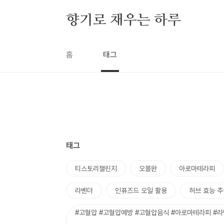
본문 바로가기
향기로 채우는 하루
홈
태그
태그
티스토리챌린지
오블완
아로마테라피
라벤더
인퓨즈드 오일 활용
허브 효능 추
#고혈압 #고혈압예방 #고혈압음식 #아로마테라피 #